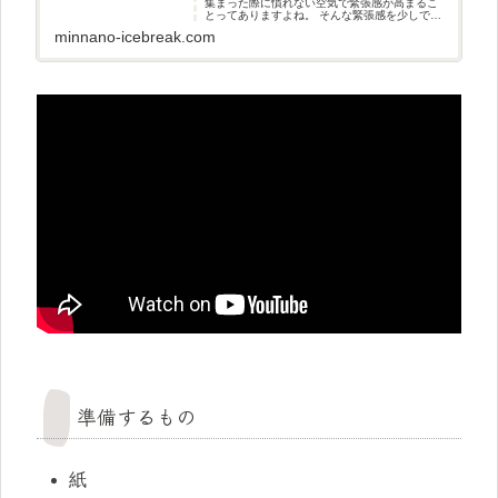
集まった際に慣れない空気で緊張感が高まるこ
とってありますよね。 そんな緊張感を少しでも
和らげるためのコミュニケーションの方法の一
minnano-icebreak.com
つとして「アイスブレイク」
準備するもの
紙