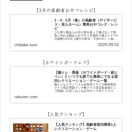
【3月の高齢者おやつレシピ】
3・4・5月（春）の高齢者（デイサービ
ス・老人ホーム）簡単おやつレク・レシ
ピ
ひな祭り雛あられ切り餅を使って揚げないで簡
単に作れる雛あられです☆甘酒作り桃カステラ5
月柏餅5月5日（端午の節句・子供の日）に柏餅
作りです☆ちまき5月5日（端午の節句・子供の
2020.09.01
chibiike.com
日）にちまき作りです☆ほうじ茶プリン抹茶パ
フェ抹茶ケーキ型がなくて
【ホワイトボードレク】
【脳トレ・黒板（ホワイトボード・紙と
ペン）】いつでも誰でも簡単にできる室
内レクリエーション・ゲーム一覧
脳トレなどテンパズル反対語イライラ棒英単語
クイズ統計問題マッチ棒クイズ花言葉達成ビン
ゴ間違い計算くねくね文字ローマ字クイズゴロ
合わせデジタル数字計算問題うっすら文字クイ
rakurec.com
ズまきものクイズあるなしクイズひっくり返し
逆さま文字3文字しりとり3文字
【人気ランキング】
【人気ランキング】高齢者室内簡単1人
レクリエーション・ゲーム