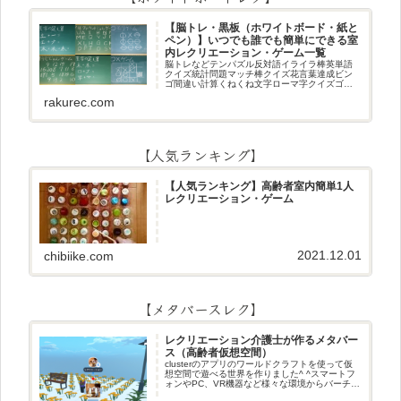
【脳トレ・黒板（ホワイトボード・紙と
ペン）】いつでも誰でも簡単にできる室
内レクリエーション・ゲーム一覧
脳トレなどテンパズル反対語イライラ棒英単語
クイズ統計問題マッチ棒クイズ花言葉達成ビン
ゴ間違い計算くねくね文字ローマ字クイズゴロ
合わせデジタル数字計算問題うっすら文字クイ
rakurec.com
ズまきものクイズあるなしクイズひっくり返し
逆さま文字3文字しりとり3文字
【人気ランキング】
【人気ランキング】高齢者室内簡単1人
レクリエーション・ゲーム
2021.12.01
chibiike.com
【メタバースレク】
レクリエーション介護士が作るメタバー
ス（高齢者仮想空間）
clusterのアプリのワールドクラフトを使って仮
想空間で遊べる世界を作りました^ ^スマートフ
ォンやPC、VR機器など様々な環境からバーチャ
ル空間で遊ぶことができます^_^メタバースレク