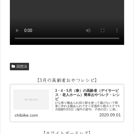
回想法
【3月の高齢者おやつレシピ】
3・4・5月（春）の高齢者（デイサービ
ス・老人ホーム）簡単おやつレク・レシ
ピ
ひな祭り雛あられ切り餅を使って揚げないで簡
単に作れる雛あられです☆甘酒作り桃カステラ5
月柏餅5月5日（端午の節句・子供の日）に柏餅
作りです☆ちまき5月5日（端午の節句・子供の
2020.09.01
chibiike.com
日）にちまき作りです☆ほうじ茶プリン抹茶パ
フェ抹茶ケーキ型がなくて
【ホワイトボードレク】