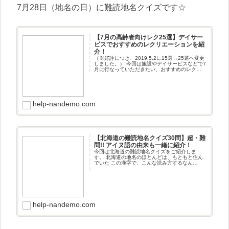
7月28日（地名の日）に難読地名クイズです☆
【7月の高齢者向けレク25選】デイサー
ビスでおすすめのレクリエーションを紹
介！
（※好評につき、2019.5.2に15選→25選へ変更
しました。） 今回は施設やデイサービスなどで7
月に行なっていただきたい、おすすめのレクリ
エーションをご紹介します！ シトシトと降った
長い梅
help-nandemo.com
【北海道の難読地名クイズ30問】超・難
問!! アイヌ語の由来も一緒に紹介！
今回は北海道の難読地名クイズをご紹介しま
す。 北海道の地名のほとんどは、もともと住ん
でいた この漢字で、こんな読み方するなん
て！！とビックリする方も多いと思います。 そ
れでは難読地名クイズをど
help-nandemo.com