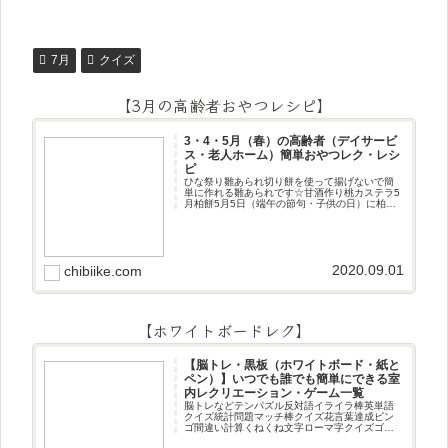
7月
クイズ
【3月の高齢者おやつレシピ】
3・4・5月（春）の高齢者（デイサービ
ス・老人ホーム）簡単おやつレク・レシ
ピ
ひな祭り雛あられ切り餅を使って揚げないで簡
単に作れる雛あられです☆甘酒作り桃カステラ5
月柏餅5月5日（端午の節句・子供の日）に柏餅
作りです☆ちまき5月5日（端午の節句・子供の
日）にちまき作りです☆ほうじ茶プリン抹茶パ
フェ抹茶ケーキ型がなくて
2020.09.01
chibiike.com
【ホワイトボードレク】
【脳トレ・黒板（ホワイトボード・紙と
ペン）】いつでも誰でも簡単にできる室
内レクリエーション・ゲーム一覧
脳トレなどテンパズル反対語イライラ棒英単語
クイズ統計問題マッチ棒クイズ花言葉達成ビン
ゴ間違い計算くねくね文字ローマ字クイズゴロ
合わせデジタル数字計算問題うっすら文字クイ