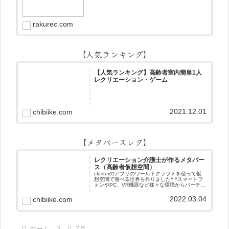
ズまきものクイズあるなしクイズひっくり返し
逆さま文字3文字しりとり3文字
rakurec.com
【人気ランキング】
【人気ランキング】高齢者室内簡単1人
レクリエーション・ゲーム
2021.12.01
chibiike.com
【メタバースレク】
レクリエーション介護士が作るメタバー
ス（高齢者仮想空間）
clusterのアプリのワールドクラフトを使って仮
想空間で遊べる世界を作りました^ ^スマートフ
ォンやPC、VR機器など様々な環境からバーチャ
ル空間で遊ぶことができます^_^メタバースレク
2022.03.04
chibiike.com
ホーム
7月