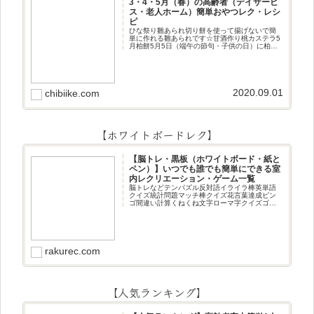
3・4・5月（春）の高齢者（デイサービ
ス・老人ホーム）簡単おやつレク・レシ
ピ
ひな祭り雛あられ切り餅を使って揚げないで簡
単に作れる雛あられです☆甘酒作り桃カステラ5
月柏餅5月5日（端午の節句・子供の日）に柏餅
作りです☆ちまき5月5日（端午の節句・子供の
日）にちまき作りです☆ほうじ茶プリン抹茶パ
フェ抹茶ケーキ型がなくて
2020.09.01
chibiike.com
【ホワイトボードレク】
【脳トレ・黒板（ホワイトボード・紙と
ペン）】いつでも誰でも簡単にできる室
内レクリエーション・ゲーム一覧
脳トレなどテンパズル反対語イライラ棒英単語
クイズ統計問題マッチ棒クイズ花言葉達成ビン
ゴ間違い計算くねくね文字ローマ字クイズゴロ
合わせデジタル数字計算問題うっすら文字クイ
ズまきものクイズあるなしクイズひっくり返し
逆さま文字3文字しりとり3文字
rakurec.com
【人気ランキング】