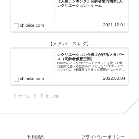
【人気ランキング】高齢者室内簡単1人
レクリエーション・ゲーム
2021.12.01
chibiike.com
【メタバースレク】
レクリエーション介護士が作るメタバー
ス（高齢者仮想空間）
clusterのアプリのワールドクラフトを使って仮
想空間で遊べる世界を作りました^ ^スマートフ
ォンやPC、VR機器など様々な環境からバーチャ
ル空間で遊ぶことができます^_^メタバースレク
2022.03.04
chibiike.com
ホーム
出し物
利用規約
プライバシーポリシー