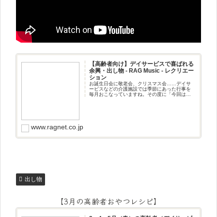
【高齢者向け】デイサービスで喜ばれる
余興・出し物 - RAG Music - レクリエー
ション
お誕生日会に敬老会、クリスマス会……デイサ
ービスなどの介護施設では季節にあった行事を
毎月おこなっていますね。その度に「今回は何
をしようか」と考えられてる方も多いと思いま
す。この記事では、「職員が披露する余興や出
し物」「高齢者の方と一緒に楽し
www.ragnet.co.jp
出し物
【3月の高齢者おやつレシピ】