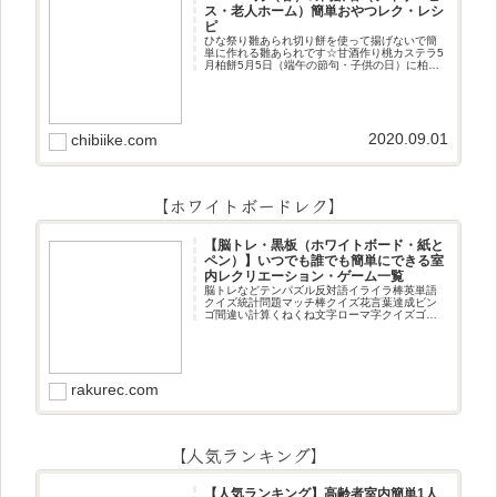
ス・老人ホーム）簡単おやつレク・レシ
ピ
ひな祭り雛あられ切り餅を使って揚げないで簡
単に作れる雛あられです☆甘酒作り桃カステラ5
月柏餅5月5日（端午の節句・子供の日）に柏餅
作りです☆ちまき5月5日（端午の節句・子供の
日）にちまき作りです☆ほうじ茶プリン抹茶パ
フェ抹茶ケーキ型がなくて
2020.09.01
chibiike.com
【ホワイトボードレク】
【脳トレ・黒板（ホワイトボード・紙と
ペン）】いつでも誰でも簡単にできる室
内レクリエーション・ゲーム一覧
脳トレなどテンパズル反対語イライラ棒英単語
クイズ統計問題マッチ棒クイズ花言葉達成ビン
ゴ間違い計算くねくね文字ローマ字クイズゴロ
合わせデジタル数字計算問題うっすら文字クイ
ズまきものクイズあるなしクイズひっくり返し
逆さま文字3文字しりとり3文字
rakurec.com
【人気ランキング】
【人気ランキング】高齢者室内簡単1人