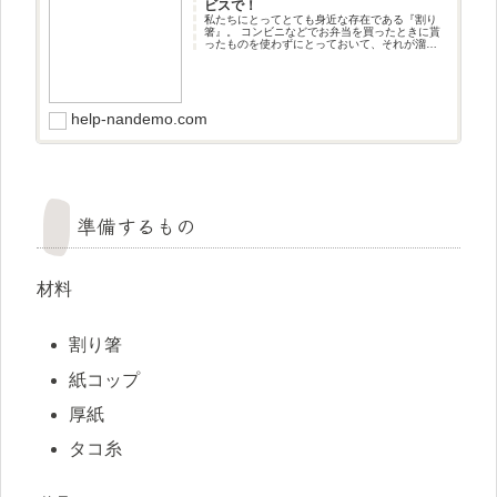
ビスで！
私たちにとってとても身近な存在である『割り
箸』。 コンビニなどでお弁当を買ったときに貰
ったものを使わずにとっておいて、それが溜ま
ってきているお宅や高齢者施設も珍しくはない
と思います。 行楽用にも
help-nandemo.com
準備するもの
材料
割り箸
紙コップ
厚紙
タコ糸