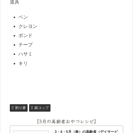
道具
ペン
クレヨン
ボンド
テープ
ハサミ
キリ
割り箸
紙コップ
【3月の高齢者おやつレシピ】
3・4・5月（春）の高齢者（デイサービ