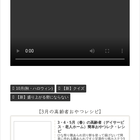
10月(秋・ハロウィン)
【新】クイズ
【新】盛り上がる密にならない
【3月の高齢者おやつレシピ】
3・4・5月（春）の高齢者（デイサービ
ス・老人ホーム）簡単おやつレク・レシ
ピ
ひな祭り雛あられ切り餅を使って揚げないで簡
単に作れる雛あられです☆甘酒作り桃カステラ5