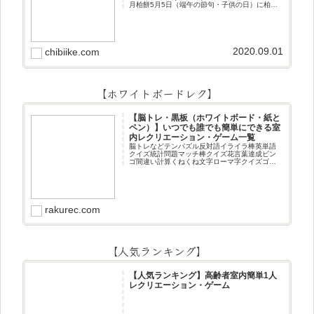
月柏餅5月5日（端午の節句・子供の日）に柏餅
作りです☆ちまき5月5日（端午の節句・子供の
日）にちまき作りです☆ほうじ茶プリン抹茶パ
フェ抹茶ケーキ型がなくて
2020.09.01
chibiike.com
【ホワイトボードレク】
【脳トレ・黒板（ホワイトボード・紙と
ペン）】いつでも誰でも簡単にできる室
内レクリエーション・ゲーム一覧
脳トレなどテンパズル反対語イライラ棒英単語
クイズ統計問題マッチ棒クイズ花言葉達成ビン
ゴ間違い計算くねくね文字ローマ字クイズゴロ
合わせデジタル数字計算問題うっすら文字クイ
ズまきものクイズあるなしクイズひっくり返し
逆さま文字3文字しりとり3文字
rakurec.com
【人気ランキング】
【人気ランキング】高齢者室内簡単1人
レクリエーション・ゲーム