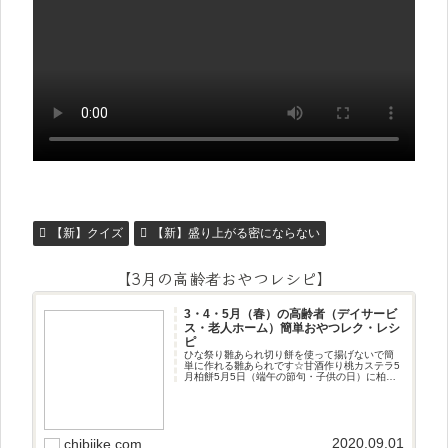
【新】クイズ
【新】盛り上がる密にならない
【3月の高齢者おやつレシピ】
3・4・5月（春）の高齢者（デイサービ
ス・老人ホーム）簡単おやつレク・レシ
ピ
ひな祭り雛あられ切り餅を使って揚げないで簡
単に作れる雛あられです☆甘酒作り桃カステラ5
月柏餅5月5日（端午の節句・子供の日）に柏餅
作りです☆ちまき5月5日（端午の節句・子供の
日）にちまき作りです☆ほうじ茶プリン抹茶パ
フェ抹茶ケーキ型がなくて
2020.09.01
chibiike.com