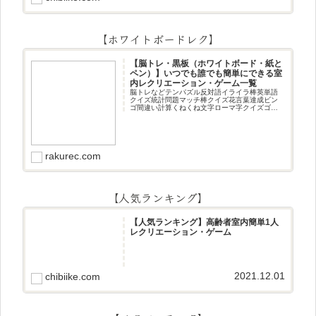
【ホワイトボードレク】
【脳トレ・黒板（ホワイトボード・紙と
ペン）】いつでも誰でも簡単にできる室
内レクリエーション・ゲーム一覧
脳トレなどテンパズル反対語イライラ棒英単語
クイズ統計問題マッチ棒クイズ花言葉達成ビン
ゴ間違い計算くねくね文字ローマ字クイズゴロ
合わせデジタル数字計算問題うっすら文字クイ
ズまきものクイズあるなしクイズひっくり返し
逆さま文字3文字しりとり3文字
rakurec.com
【人気ランキング】
【人気ランキング】高齢者室内簡単1人
レクリエーション・ゲーム
2021.12.01
chibiike.com