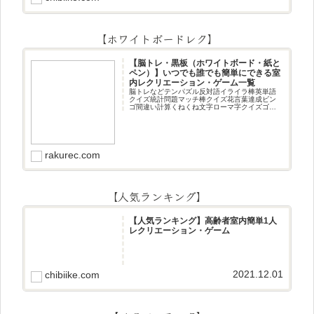
【ホワイトボードレク】
【脳トレ・黒板（ホワイトボード・紙と
ペン）】いつでも誰でも簡単にできる室
内レクリエーション・ゲーム一覧
脳トレなどテンパズル反対語イライラ棒英単語
クイズ統計問題マッチ棒クイズ花言葉達成ビン
ゴ間違い計算くねくね文字ローマ字クイズゴロ
合わせデジタル数字計算問題うっすら文字クイ
ズまきものクイズあるなしクイズひっくり返し
逆さま文字3文字しりとり3文字
rakurec.com
【人気ランキング】
【人気ランキング】高齢者室内簡単1人
レクリエーション・ゲーム
2021.12.01
chibiike.com