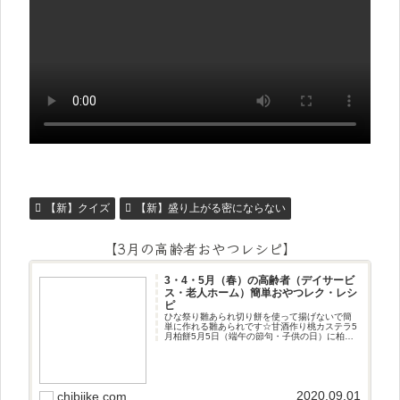
【新】クイズ
【新】盛り上がる密にならない
【3月の高齢者おやつレシピ】
3・4・5月（春）の高齢者（デイサービ
ス・老人ホーム）簡単おやつレク・レシ
ピ
ひな祭り雛あられ切り餅を使って揚げないで簡
単に作れる雛あられです☆甘酒作り桃カステラ5
月柏餅5月5日（端午の節句・子供の日）に柏餅
作りです☆ちまき5月5日（端午の節句・子供の
日）にちまき作りです☆ほうじ茶プリン抹茶パ
フェ抹茶ケーキ型がなくて
2020.09.01
chibiike.com