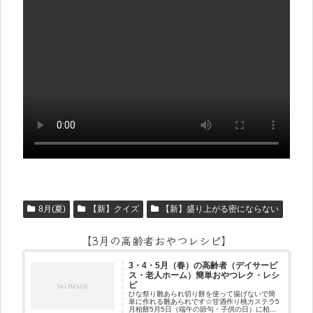
8月(夏)
【新】クイズ
【新】盛り上がる密にならない
【3月の高齢者おやつレシピ】
3・4・5月（春）の高齢者（デイサービ
ス・老人ホーム）簡単おやつレク・レシ
ピ
ひな祭り雛あられ切り餅を使って揚げないで簡
単に作れる雛あられです☆甘酒作り桃カステラ5
月柏餅5月5日（端午の節句・子供の日）に柏餅