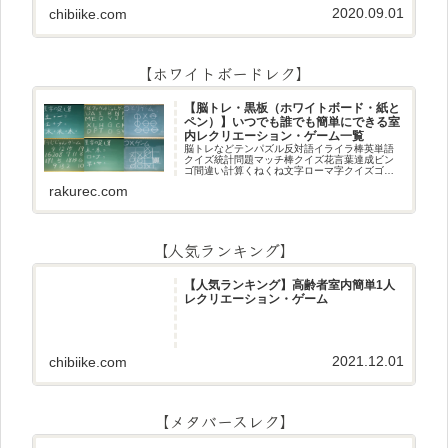
作りです☆ちまき5月5日（端午の節句・子供の
2020.09.01
chibiike.com
日）にちまき作りです☆ほうじ茶プリン抹茶パ
フェ抹茶ケーキ型がなくて
【ホワイトボードレク】
【脳トレ・黒板（ホワイトボード・紙と
ペン）】いつでも誰でも簡単にできる室
内レクリエーション・ゲーム一覧
脳トレなどテンパズル反対語イライラ棒英単語
クイズ統計問題マッチ棒クイズ花言葉達成ビン
ゴ間違い計算くねくね文字ローマ字クイズゴロ
合わせデジタル数字計算問題うっすら文字クイ
rakurec.com
ズまきものクイズあるなしクイズひっくり返し
逆さま文字3文字しりとり3文字
【人気ランキング】
【人気ランキング】高齢者室内簡単1人
レクリエーション・ゲーム
2021.12.01
chibiike.com
【メタバースレク】