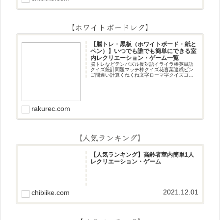
【ホワイトボードレク】
【脳トレ・黒板（ホワイトボード・紙と
ペン）】いつでも誰でも簡単にできる室
内レクリエーション・ゲーム一覧
脳トレなどテンパズル反対語イライラ棒英単語
クイズ統計問題マッチ棒クイズ花言葉達成ビン
ゴ間違い計算くねくね文字ローマ字クイズゴロ
合わせデジタル数字計算問題うっすら文字クイ
ズまきものクイズあるなしクイズひっくり返し
逆さま文字3文字しりとり3文字
rakurec.com
【人気ランキング】
【人気ランキング】高齢者室内簡単1人
レクリエーション・ゲーム
2021.12.01
chibiike.com