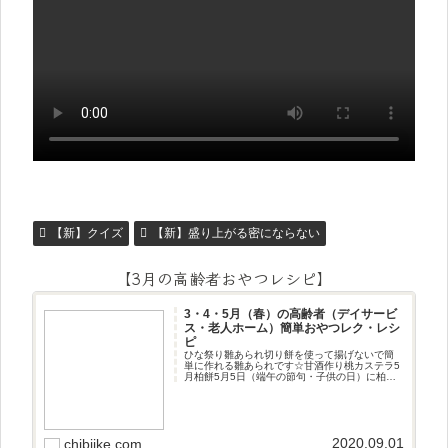
【新】クイズ
【新】盛り上がる密にならない
【3月の高齢者おやつレシピ】
3・4・5月（春）の高齢者（デイサービ
ス・老人ホーム）簡単おやつレク・レシ
ピ
ひな祭り雛あられ切り餅を使って揚げないで簡
単に作れる雛あられです☆甘酒作り桃カステラ5
月柏餅5月5日（端午の節句・子供の日）に柏餅
作りです☆ちまき5月5日（端午の節句・子供の
日）にちまき作りです☆ほうじ茶プリン抹茶パ
フェ抹茶ケーキ型がなくて
2020.09.01
chibiike.com