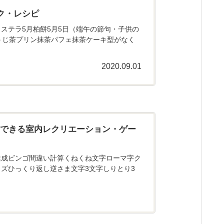
ク・レシピ
ステラ5月柏餅5月5日（端午の節句・子供の
うじ茶プリン抹茶パフェ抹茶ケーキ型がなく
2020.09.01
にできる室内レクリエーション・ゲー
達成ビンゴ間違い計算くねくね文字ローマ字ク
ズひっくり返し逆さま文字3文字しりとり3