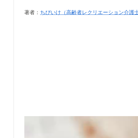
著者：
ちびいけ（高齢者レクリエーション介護
動
画