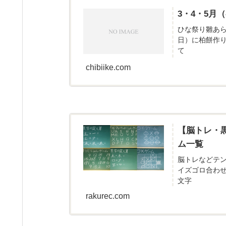
3・4・5
ひな祭り雛あ
日）に柏餅作
て
chibiike.com
【脳トレ・
ム一覧
脳トレなどテ
イズゴロ合わ
文字
rakurec.com