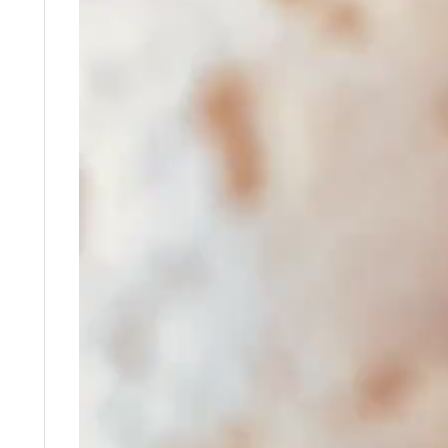
プ
レ
ー
ヤ
ー