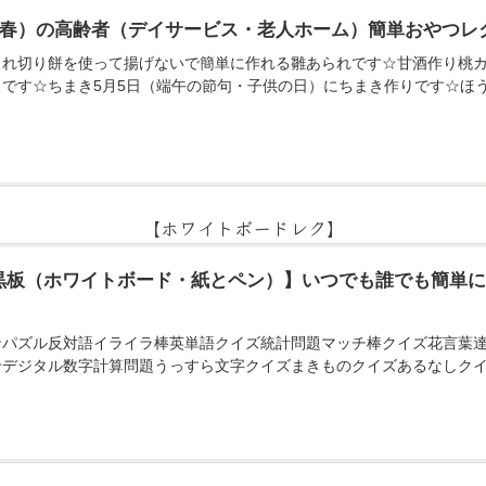
月（春）の高齢者（デイサービス・老人ホーム）簡単おやつレ
られ切り餅を使って揚げないで簡単に作れる雛あられです☆甘酒作り桃カ
りです☆ちまき5月5日（端午の節句・子供の日）にちまき作りです☆ほ
【ホワイトボードレク】
黒板（ホワイトボード・紙とペン）】いつでも誰でも簡単
ンパズル反対語イライラ棒英単語クイズ統計問題マッチ棒クイズ花言葉
せデジタル数字計算問題うっすら文字クイズまきものクイズあるなしクイ