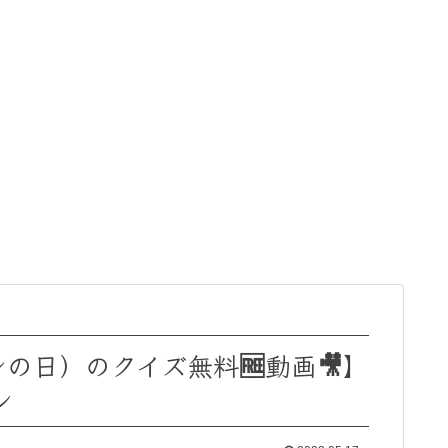
の日）のクイズ無料🆓動画🎥】
ル