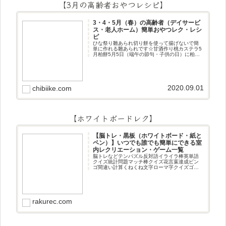
【3月の高齢者おやつレシピ】
3・4・5月（春）の高齢者（デイサービ
ス・老人ホーム）簡単おやつレク・レシ
ピ
ひな祭り雛あられ切り餅を使って揚げないで簡
単に作れる雛あられです☆甘酒作り桃カステラ5
月柏餅5月5日（端午の節句・子供の日）に柏餅
作りです☆ちまき5月5日（端午の節句・子供の
日）にちまき作りです☆ほうじ茶プリン抹茶パ
フェ抹茶ケーキ型がなくて
2020.09.01
chibiike.com
【ホワイトボードレク】
【脳トレ・黒板（ホワイトボード・紙と
ペン）】いつでも誰でも簡単にできる室
内レクリエーション・ゲーム一覧
脳トレなどテンパズル反対語イライラ棒英単語
クイズ統計問題マッチ棒クイズ花言葉達成ビン
ゴ間違い計算くねくね文字ローマ字クイズゴロ
合わせデジタル数字計算問題うっすら文字クイ
ズまきものクイズあるなしクイズひっくり返し
逆さま文字3文字しりとり3文字
rakurec.com