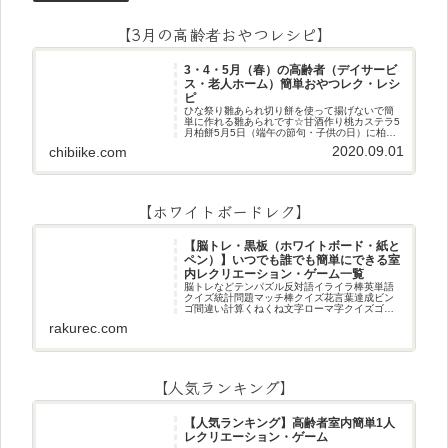
【3月の高齢者おやつレシピ】
3・4・5月（春）の高齢者（デイサービ
ス・老人ホーム）簡単おやつレク・レシ
ピ
ひな祭り雛あられ切り餅を使って揚げないで簡
単に作れる雛あられです☆甘酒作り桃カステラ5
月柏餅5月5日（端午の節句・子供の日）に柏餅
作りです☆ちまき5月5日（端午の節句・子供の
2020.09.01
chibiike.com
日）にちまき作りです☆ほうじ茶プリン抹茶パ
フェ抹茶ケーキ型がなくて
【ホワイトボードレク】
【脳トレ・黒板（ホワイトボード・紙と
ペン）】いつでも誰でも簡単にできる室
内レクリエーション・ゲーム一覧
脳トレなどテンパズル反対語イライラ棒英単語
クイズ統計問題マッチ棒クイズ花言葉達成ビン
ゴ間違い計算くねくね文字ローマ字クイズゴロ
合わせデジタル数字計算問題うっすら文字クイ
rakurec.com
ズまきものクイズあるなしクイズひっくり返し
逆さま文字3文字しりとり3文字
【人気ランキング】
【人気ランキング】高齢者室内簡単1人
レクリエーション・ゲーム