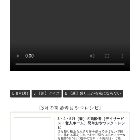
8月(夏)
【新】クイズ
【新】盛り上がる密にならない
【3月の高齢者おやつレシピ】
3・4・5月（春）の高齢者（デイサービ
ス・老人ホーム）簡単おやつレク・レシ
ピ
ひな祭り雛あられ切り餅を使って揚げないで簡
単に作れる雛あられです☆甘酒作り桃カステラ5
月柏餅5月5日（端午の節句・子供の日）に柏餅