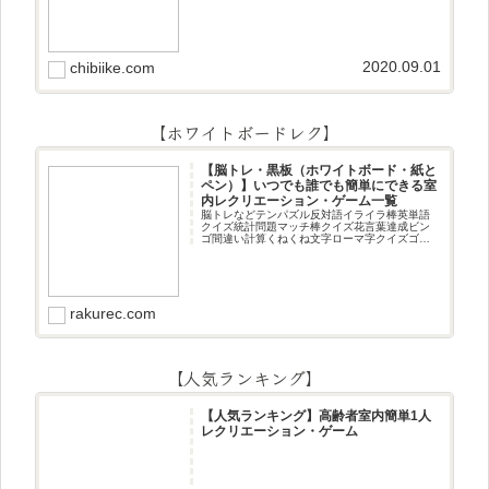
作りです☆ちまき5月5日（端午の節句・子供の
日）にちまき作りです☆ほうじ茶プリン抹茶パ
フェ抹茶ケーキ型がなくて
2020.09.01
chibiike.com
【ホワイトボードレク】
【脳トレ・黒板（ホワイトボード・紙と
ペン）】いつでも誰でも簡単にできる室
内レクリエーション・ゲーム一覧
脳トレなどテンパズル反対語イライラ棒英単語
クイズ統計問題マッチ棒クイズ花言葉達成ビン
ゴ間違い計算くねくね文字ローマ字クイズゴロ
合わせデジタル数字計算問題うっすら文字クイ
ズまきものクイズあるなしクイズひっくり返し
逆さま文字3文字しりとり3文字
rakurec.com
【人気ランキング】
【人気ランキング】高齢者室内簡単1人
レクリエーション・ゲーム