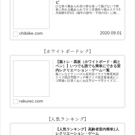
ピ
ひな祭り雛あられ切り餅を使って揚げないで簡
単に作れる雛あられです☆甘酒作り桃カステラ5
月柏餅5月5日（端午の節句・子供の日）に柏餅
作りです☆ちまき5月5日（端午の節句・子供の
日）にちまき作りです☆ほうじ茶プリン抹茶パ
フェ抹茶ケーキ型がなくて
2020.09.01
chibiike.com
【ホワイトボードレク】
【脳トレ・黒板（ホワイトボード・紙と
ペン）】いつでも誰でも簡単にできる室
内レクリエーション・ゲーム一覧
脳トレなどテンパズル反対語イライラ棒英単語
クイズ統計問題マッチ棒クイズ花言葉達成ビン
ゴ間違い計算くねくね文字ローマ字クイズゴロ
合わせデジタル数字計算問題うっすら文字クイ
ズまきものクイズあるなしクイズひっくり返し
逆さま文字3文字しりとり3文字
rakurec.com
【人気ランキング】
【人気ランキング】高齢者室内簡単1人
レクリエーション・ゲーム