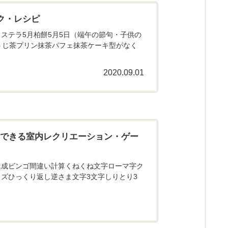
ク・レシピ
ステラ5月柏餅5月5日（端午の節句・子供の
うじ茶プリン抹茶パフェ抹茶ケーキ型がなく
2020.09.01
にできる室内レクリエーション・ゲー
達成ビンゴ間違い計算くねくね文字ローマ字ク
ズひっくり返し逆さま文字3文字しりとり3