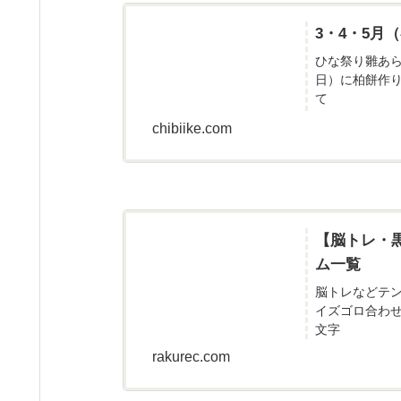
3・4・5
ひな祭り雛あ
日）に柏餅作
て
chibiike.com
【脳トレ・
ム一覧
脳トレなどテ
イズゴロ合わ
文字
rakurec.com