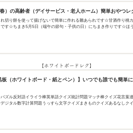
月（春）の高齢者（デイサービス・老人ホーム）簡単おやつレ
られ切り餅を使って揚げないで簡単に作れる雛あられです☆甘酒作り桃カ
りです☆ちまき5月5日（端午の節句・子供の日）にちまき作りです☆ほ
【ホワイトボードレク】
黒板（ホワイトボード・紙とペン）】いつでも誰でも簡単
ンパズル反対語イライラ棒英単語クイズ統計問題マッチ棒クイズ花言葉
せデジタル数字計算問題うっすら文字クイズまきものクイズあるなしクイ