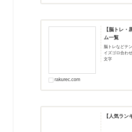
【脳トレ・
ム一覧
脳トレなどテ
イズゴロ合わ
文字
rakurec.com
【人気ラン