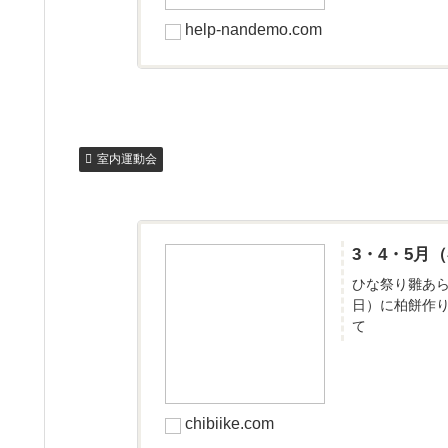
help-nandemo.com
室内運動会
3・4・5
ひな祭り雛あ
日）に柏餅作
て
chibiike.com