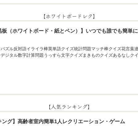
【ホワイトボードレク】
黒板（ホワイトボード・紙とペン）】いつでも誰でも簡単
ンパズル反対語イライラ棒英単語クイズ統計問題マッチ棒クイズ花言葉
せデジタル数字計算問題うっすら文字クイズまきものクイズあるなしクイ
【人気ランキング】
キング】高齢者室内簡単1人レクリエーション・ゲーム