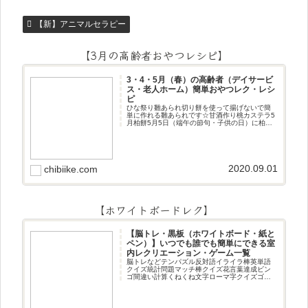
【新】アニマルセラピー
【3月の高齢者おやつレシピ】
3・4・5月（春）の高齢者（デイサービ
ス・老人ホーム）簡単おやつレク・レシ
ピ
ひな祭り雛あられ切り餅を使って揚げないで簡
単に作れる雛あられです☆甘酒作り桃カステラ5
月柏餅5月5日（端午の節句・子供の日）に柏餅
作りです☆ちまき5月5日（端午の節句・子供の
日）にちまき作りです☆ほうじ茶プリン抹茶パ
フェ抹茶ケーキ型がなくて
2020.09.01
chibiike.com
【ホワイトボードレク】
【脳トレ・黒板（ホワイトボード・紙と
ペン）】いつでも誰でも簡単にできる室
内レクリエーション・ゲーム一覧
脳トレなどテンパズル反対語イライラ棒英単語
クイズ統計問題マッチ棒クイズ花言葉達成ビン
ゴ間違い計算くねくね文字ローマ字クイズゴロ
合わせデジタル数字計算問題うっすら文字クイ
ズまきものクイズあるなしクイズひっくり返し
逆さま文字3文字しりとり3文字