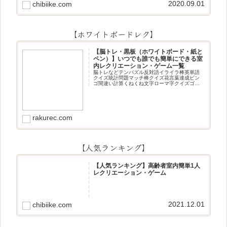
2020.09.01
chibiike.com
【ホワイトボードレク】
【脳トレ・黒板（ホワイトボード・紙と
ペン）】いつでも誰でも簡単にできる室
内レクリエーション・ゲーム一覧
脳トレなどテンパズル反対語イライラ棒英単語
クイズ統計問題マッチ棒クイズ花言葉達成ビン
ゴ間違い計算くねくね文字ローマ字クイズゴロ
合わせデジタル数字計算問題うっすら文字クイ
ズまきものクイズあるなしクイズひっくり返し
逆さま文字3文字しりとり3文字
rakurec.com
【人気ランキング】
【人気ランキング】高齢者室内簡単1人
レクリエーション・ゲーム
2021.12.01
chibiike.com