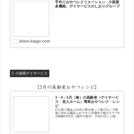
手作りおやつレクリエーション - 小規模
多機能、デイサービスのしおりグループ
shiori-kaigo.com
小規模デイサービス
【3月の高齢者おやつレシピ】
3・4・5月（春）の高齢者（デイサービ
ス・老人ホーム）簡単おやつレク・レシ
ピ
ひな祭り雛あられ切り餅を使って揚げないで簡
単に作れる雛あられです☆甘酒作り桃カステラ5
月柏餅5月5日（端午の節句・子供の日）に柏餅
作りです☆ちまき5月5日（端午の節句・子供の
日）にちまき作りです☆ほうじ茶プリン抹茶パ
フェ抹茶ケーキ型がなくて