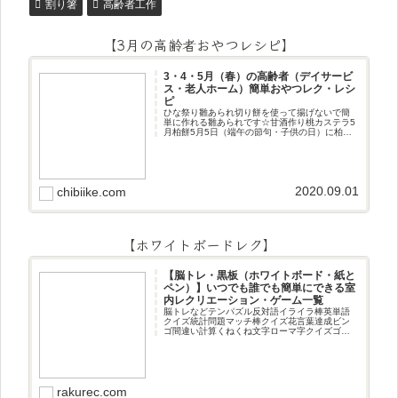
割り箸
高齢者工作
【3月の高齢者おやつレシピ】
3・4・5月（春）の高齢者（デイサービ
ス・老人ホーム）簡単おやつレク・レシ
ピ
ひな祭り雛あられ切り餅を使って揚げないで簡
単に作れる雛あられです☆甘酒作り桃カステラ5
月柏餅5月5日（端午の節句・子供の日）に柏餅
作りです☆ちまき5月5日（端午の節句・子供の
日）にちまき作りです☆ほうじ茶プリン抹茶パ
フェ抹茶ケーキ型がなくて
2020.09.01
chibiike.com
【ホワイトボードレク】
【脳トレ・黒板（ホワイトボード・紙と
ペン）】いつでも誰でも簡単にできる室
内レクリエーション・ゲーム一覧
脳トレなどテンパズル反対語イライラ棒英単語
クイズ統計問題マッチ棒クイズ花言葉達成ビン
ゴ間違い計算くねくね文字ローマ字クイズゴロ
合わせデジタル数字計算問題うっすら文字クイ
ズまきものクイズあるなしクイズひっくり返し
逆さま文字3文字しりとり3文字
rakurec.com