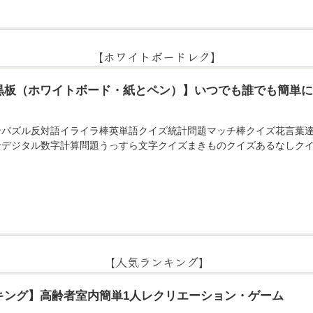
【ホワイトボードレク】
黒板（ホワイトボード・紙とペン）】いつでも誰でも簡単
ンパズル反対語イライラ棒英単語クイズ統計問題マッチ棒クイズ花言葉
せデジタル数字計算問題うっすら文字クイズまきものクイズあるなしクイ
【人気ランキング】
キング】高齢者室内簡単1人レクリエーション・ゲーム