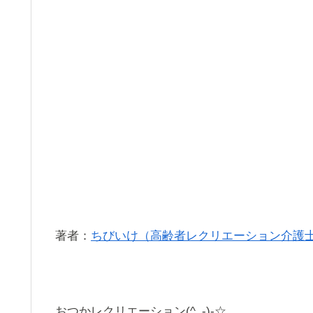
著者：
ちびいけ（高齢者レクリエーション介護
おつかレクリエーション(^_-)-☆