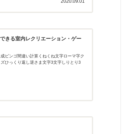
2020.09.01
にできる室内レクリエーション・ゲー
達成ビンゴ間違い計算くねくね文字ローマ字ク
ズひっくり返し逆さま文字3文字しりとり3