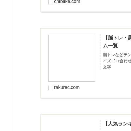
chibiike.com
【脳トレ・
ム一覧
脳トレなどテ
イズゴロ合わ
文字
rakurec.com
【人気ラン