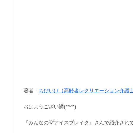
著者：
ちびいけ（高齢者レクリエーション介護
おはようござい鱒(*^^*)
『みんなの💡アイスブレイク』さんで紹介され