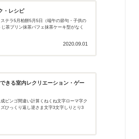
ク・レシピ
ステラ5月柏餅5月5日（端午の節句・子供の
うじ茶プリン抹茶パフェ抹茶ケーキ型がなく
2020.09.01
にできる室内レクリエーション・ゲー
達成ビンゴ間違い計算くねくね文字ローマ字ク
ズひっくり返し逆さま文字3文字しりとり3