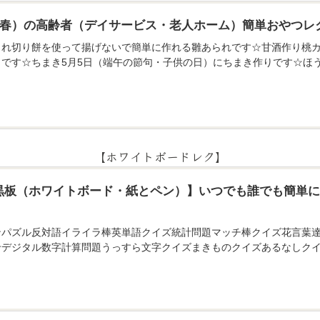
月（春）の高齢者（デイサービス・老人ホーム）簡単おやつレ
られ切り餅を使って揚げないで簡単に作れる雛あられです☆甘酒作り桃カ
りです☆ちまき5月5日（端午の節句・子供の日）にちまき作りです☆ほ
【ホワイトボードレク】
黒板（ホワイトボード・紙とペン）】いつでも誰でも簡単
ンパズル反対語イライラ棒英単語クイズ統計問題マッチ棒クイズ花言葉
せデジタル数字計算問題うっすら文字クイズまきものクイズあるなしクイ