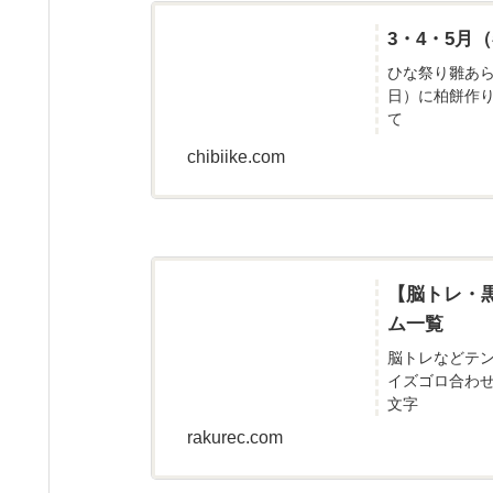
3・4・5
ひな祭り雛あ
日）に柏餅作
て
chibiike.com
【脳トレ・
ム一覧
脳トレなどテ
イズゴロ合わ
文字
rakurec.com