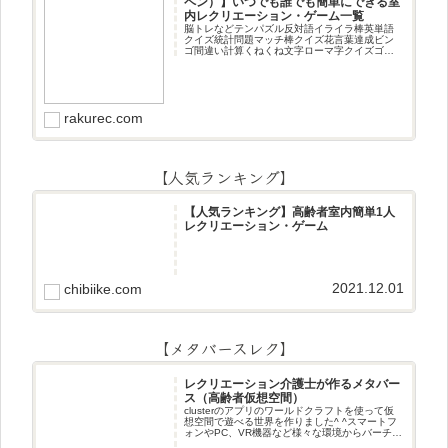
ペン）】いつでも誰でも簡単にできる室
内レクリエーション・ゲーム一覧
脳トレなどテンパズル反対語イライラ棒英単語
クイズ統計問題マッチ棒クイズ花言葉達成ビン
ゴ間違い計算くねくね文字ローマ字クイズゴロ
合わせデジタル数字計算問題うっすら文字クイ
ズまきものクイズあるなしクイズひっくり返し
逆さま文字3文字しりとり3文字
rakurec.com
【人気ランキング】
【人気ランキング】高齢者室内簡単1人
レクリエーション・ゲーム
2021.12.01
chibiike.com
【メタバースレク】
レクリエーション介護士が作るメタバー
ス（高齢者仮想空間）
clusterのアプリのワールドクラフトを使って仮
想空間で遊べる世界を作りました^ ^スマートフ
ォンやPC、VR機器など様々な環境からバーチャ
ル空間で遊ぶことができます^_^メタバースレク