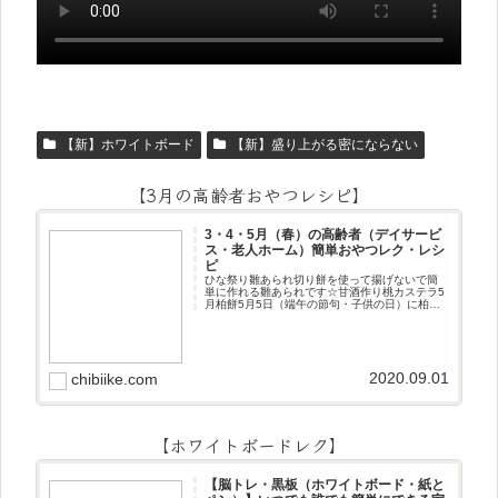
【新】ホワイトボード
【新】盛り上がる密にならない
【3月の高齢者おやつレシピ】
3・4・5月（春）の高齢者（デイサービ
ス・老人ホーム）簡単おやつレク・レシ
ピ
ひな祭り雛あられ切り餅を使って揚げないで簡
単に作れる雛あられです☆甘酒作り桃カステラ5
月柏餅5月5日（端午の節句・子供の日）に柏餅
作りです☆ちまき5月5日（端午の節句・子供の
日）にちまき作りです☆ほうじ茶プリン抹茶パ
フェ抹茶ケーキ型がなくて
2020.09.01
chibiike.com
【ホワイトボードレク】
【脳トレ・黒板（ホワイトボード・紙と