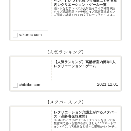
ペン）】いつでも誰でも簡単にできる室
内レクリエーション・ゲーム一覧
脳トレなどテンパズル反対語イライラ棒英単語
クイズ統計問題マッチ棒クイズ花言葉達成ビン
ゴ間違い計算くねくね文字ローマ字クイズゴロ
合わせデジタル数字計算問題うっすら文字クイ
ズまきものクイズあるなしクイズひっくり返し
逆さま文字3文字しりとり3文字
rakurec.com
【人気ランキング】
【人気ランキング】高齢者室内簡単1人
レクリエーション・ゲーム
2021.12.01
chibiike.com
【メタバースレク】
レクリエーション介護士が作るメタバー
ス（高齢者仮想空間）
clusterのアプリのワールドクラフトを使って仮
想空間で遊べる世界を作りました^ ^スマートフ
ォンやPC、VR機器など様々な環境からバーチャ
ル空間で遊ぶことができます^_^メタバースレク