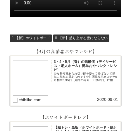
【新】ホワイトボード
【新】盛り上がる密にならない
【3月の高齢者おやつレシピ】
3・4・5月（春）の高齢者（デイサービ
ス・老人ホーム）簡単おやつレク・レシ
ピ
ひな祭り雛あられ切り餅を使って揚げないで簡
単に作れる雛あられです☆甘酒作り桃カステラ5
月柏餅5月5日（端午の節句・子供の日）に柏餅
作りです☆ちまき5月5日（端午の節句・子供の
日）にちまき作りです☆ほうじ茶プリン抹茶パ
フェ抹茶ケーキ型がなくて
2020.09.01
chibiike.com
【ホワイトボードレク】
【脳トレ・黒板（ホワイトボード・紙と