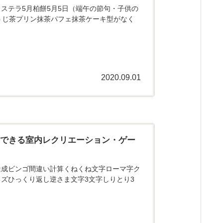
ステラ5月柏餅5月5日（端午の節句・子供の
うじ茶プリン抹茶パフェ抹茶ケーキ型がなく
2020.09.01
にできる室内レクリエーション・ゲー
達成ビンゴ間違い計算くねくね文字ローマ字ク
ズひっくり返し逆さま文字3文字しりとり3