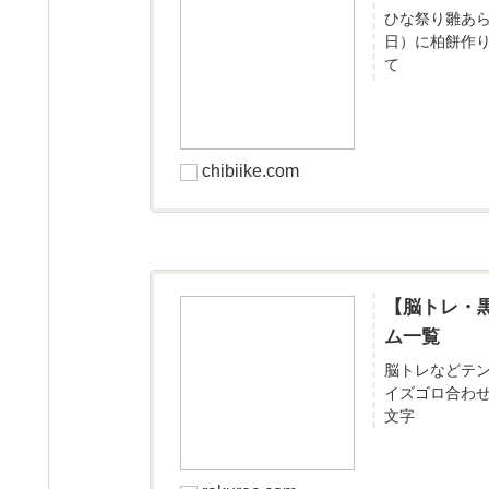
ひな祭り雛あ
日）に柏餅作
て
chibiike.com
【脳トレ・
ム一覧
脳トレなどテ
イズゴロ合わ
文字