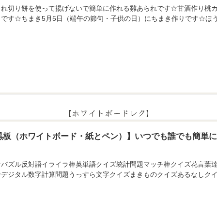
られ切り餅を使って揚げないで簡単に作れる雛あられです☆甘酒作り桃カ
りです☆ちまき5月5日（端午の節句・子供の日）にちまき作りです☆ほ
【ホワイトボードレク】
黒板（ホワイトボード・紙とペン）】いつでも誰でも簡単
ンパズル反対語イライラ棒英単語クイズ統計問題マッチ棒クイズ花言葉
せデジタル数字計算問題うっすら文字クイズまきものクイズあるなしクイ