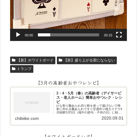
00:00
00:15
【新】ホワイトボード
【新】盛り上がる密にならない
トランプ
【3月の高齢者おやつレシピ】
3・4・5月（春）の高齢者（デイサービ
ス・老人ホーム）簡単おやつレク・レシ
ピ
ひな祭り雛あられ切り餅を使って揚げないで簡
単に作れる雛あられです☆甘酒作り桃カステラ5
月柏餅5月5日（端午の節句・子供の日）に柏餅
作りです☆ちまき5月5日（端午の節句・子供の
2020.09.01
chibiike.com
日）にちまき作りです☆ほうじ茶プリン抹茶パ
フェ抹茶ケーキ型がなくて
【ホワイトボードレク】