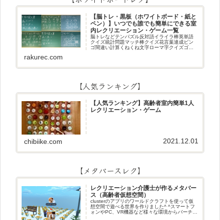
【脳トレ・黒板（ホワイトボード・紙と
ペン）】いつでも誰でも簡単にできる室
内レクリエーション・ゲーム一覧
脳トレなどテンパズル反対語イライラ棒英単語
クイズ統計問題マッチ棒クイズ花言葉達成ビン
ゴ間違い計算くねくね文字ローマ字クイズゴロ
合わせデジタル数字計算問題うっすら文字クイ
rakurec.com
ズまきものクイズあるなしクイズひっくり返し
逆さま文字3文字しりとり3文字
【人気ランキング】
【人気ランキング】高齢者室内簡単1人
レクリエーション・ゲーム
2021.12.01
chibiike.com
【メタバースレク】
レクリエーション介護士が作るメタバー
ス（高齢者仮想空間）
clusterのアプリのワールドクラフトを使って仮
想空間で遊べる世界を作りました^ ^スマートフ
ォンやPC、VR機器など様々な環境からバーチャ
ル空間で遊ぶことができます^_^メタバースレク