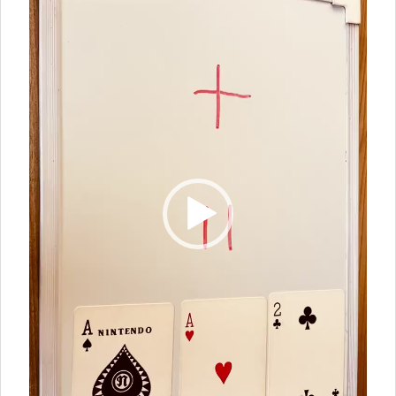
ー
ヤ
ー