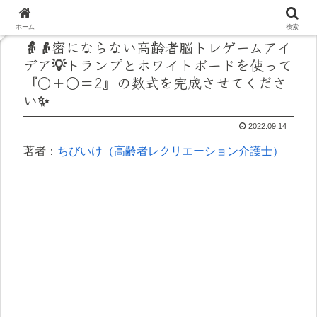
ホーム
検索
👵👴密にならない高齢者脳トレゲームアイ
デア💡トランプとホワイトボードを使って
『○＋○＝2』の数式を完成させてくださ
い✨
2022.09.14
著者：
ちびいけ（高齢者レクリエーション介護士）