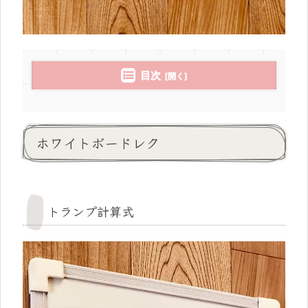
目次
ホワイトボードレク
トランプ計算式
動
画
プ
レ