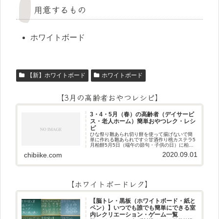
用意するもの
ホワイトボード
【新】ホワイトボード
ホワイトボード
【3月の高齢者おやつレシピ】
3・4・5月（春）の高齢者（デイサービ
ス・老人ホーム）簡単おやつレク・レシ
ピ
ひな祭り雛あられ切り餅を使って揚げないで簡
単に作れる雛あられです☆甘酒作り桃カステラ5
月柏餅5月5日（端午の節句・子供の日）に柏餅
作りです☆ちまき5月5日（端午の節句・子供の
2020.09.01
chibiike.com
日）にちまき作りです☆ほうじ茶プリン抹茶パ
フェ抹茶ケーキ型がなくて
【ホワイトボードレク】
【脳トレ・黒板（ホワイトボード・紙と
ペン）】いつでも誰でも簡単にできる室
内レクリエーション・ゲーム一覧