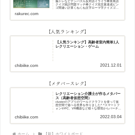
脳トレなどテンパズル反対語イライラ棒英単語
クイズ統計問題マッチ棒クイズ花言葉達成ビン
ゴ間違い計算くねくね文字ローマ字クイズゴロ
合わせデジタル数字計算問題うっすら文字クイ
rakurec.com
ズまきものクイズあるなしクイズひっくり返し
逆さま文字3文字しりとり3文字
【人気ランキング】
【人気ランキング】高齢者室内簡単1人
レクリエーション・ゲーム
2021.12.01
chibiike.com
【メタバースレク】
レクリエーション介護士が作るメタバー
ス（高齢者仮想空間）
clusterのアプリのワールドクラフトを使って仮
想空間で遊べる世界を作りました^ ^スマートフ
ォンやPC、VR機器など様々な環境からバーチャ
ル空間で遊ぶことができます^_^メタバースレク
2022.03.04
chibiike.com
ホーム
【新】ホワイトボード