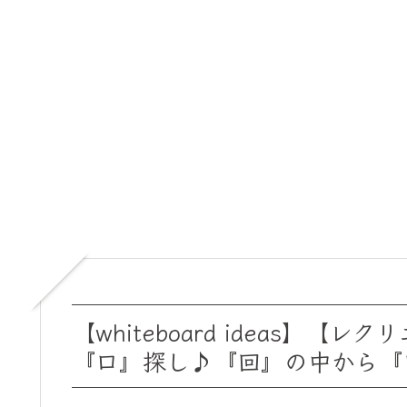
【whiteboard idea
『口』探し♪『回』の中から『