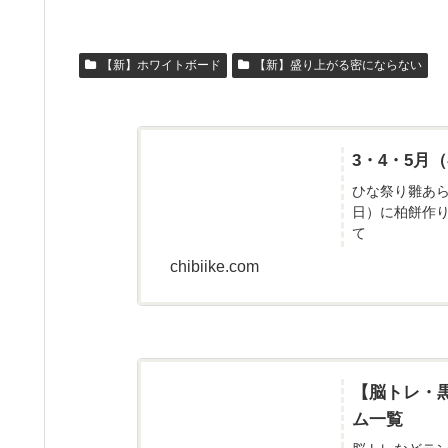
【新】ホワイトボード
【新】盛り上がる密にならない
3・4・5
ひな祭り雛あ
日）に柏餅作
て
chibiike.com
【脳トレ・
ム一覧