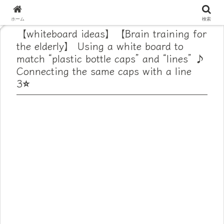
ホーム
検索
【whiteboard ideas】【Brain training for
the elderly】 Using a white board to
match “plastic bottle caps” and “lines” ♪
Connecting the same caps with a line
3⭐️