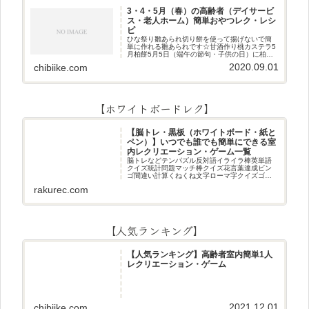
3・4・5月（春）の高齢者（デイサービ
ス・老人ホーム）簡単おやつレク・レシ
ピ
ひな祭り雛あられ切り餅を使って揚げないで簡
単に作れる雛あられです☆甘酒作り桃カステラ5
月柏餅5月5日（端午の節句・子供の日）に柏餅
作りです☆ちまき5月5日（端午の節句・子供の
2020.09.01
chibiike.com
日）にちまき作りです☆ほうじ茶プリン抹茶パ
フェ抹茶ケーキ型がなくて
【ホワイトボードレク】
【脳トレ・黒板（ホワイトボード・紙と
ペン）】いつでも誰でも簡単にできる室
内レクリエーション・ゲーム一覧
脳トレなどテンパズル反対語イライラ棒英単語
クイズ統計問題マッチ棒クイズ花言葉達成ビン
ゴ間違い計算くねくね文字ローマ字クイズゴロ
合わせデジタル数字計算問題うっすら文字クイ
rakurec.com
ズまきものクイズあるなしクイズひっくり返し
逆さま文字3文字しりとり3文字
【人気ランキング】
【人気ランキング】高齢者室内簡単1人
レクリエーション・ゲーム
2021.12.01
chibiike.com