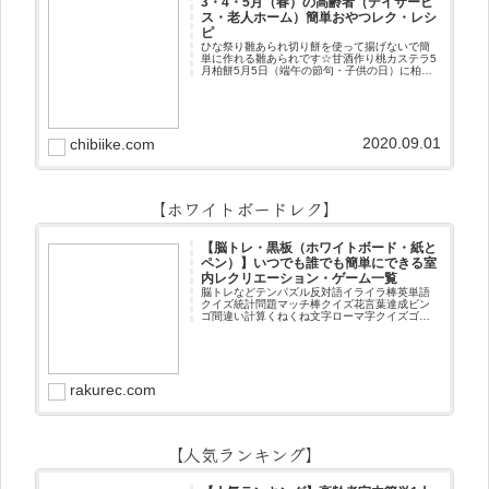
3・4・5月（春）の高齢者（デイサービ
ス・老人ホーム）簡単おやつレク・レシ
ピ
ひな祭り雛あられ切り餅を使って揚げないで簡
単に作れる雛あられです☆甘酒作り桃カステラ5
月柏餅5月5日（端午の節句・子供の日）に柏餅
作りです☆ちまき5月5日（端午の節句・子供の
日）にちまき作りです☆ほうじ茶プリン抹茶パ
フェ抹茶ケーキ型がなくて
2020.09.01
chibiike.com
【ホワイトボードレク】
【脳トレ・黒板（ホワイトボード・紙と
ペン）】いつでも誰でも簡単にできる室
内レクリエーション・ゲーム一覧
脳トレなどテンパズル反対語イライラ棒英単語
クイズ統計問題マッチ棒クイズ花言葉達成ビン
ゴ間違い計算くねくね文字ローマ字クイズゴロ
合わせデジタル数字計算問題うっすら文字クイ
ズまきものクイズあるなしクイズひっくり返し
逆さま文字3文字しりとり3文字
rakurec.com
【人気ランキング】