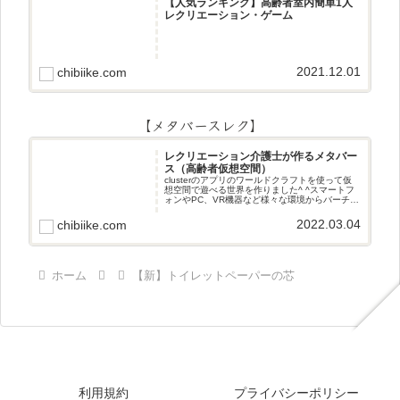
【人気ランキング】高齢者室内簡単1人
レクリエーション・ゲーム
2021.12.01
chibiike.com
【メタバースレク】
レクリエーション介護士が作るメタバー
ス（高齢者仮想空間）
clusterのアプリのワールドクラフトを使って仮
想空間で遊べる世界を作りました^ ^スマートフ
ォンやPC、VR機器など様々な環境からバーチャ
ル空間で遊ぶことができます^_^メタバースレク
2022.03.04
chibiike.com
ホーム
【新】トイレットペーパーの芯
利用規約
プライバシーポリシー