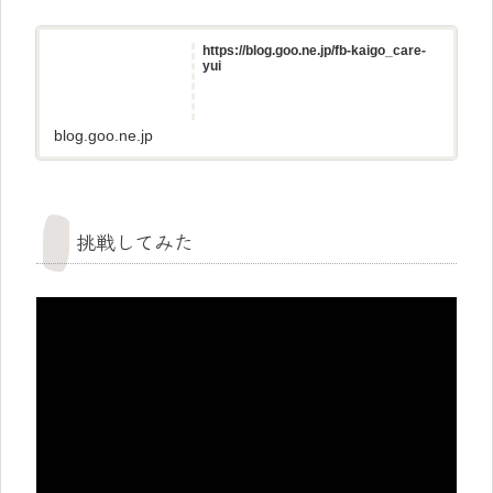
https://blog.goo.ne.jp/fb-kaigo_care-
yui
blog.goo.ne.jp
挑戦してみた