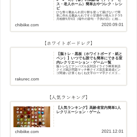
ス・老人ホーム）簡単おやつレク・レシ
ピ
ひな祭り雛あられ切り餅を使って揚げないで簡
単に作れる雛あられです☆甘酒作り桃カステラ5
月柏餅5月5日（端午の節句・子供の日）に柏餅
作りです☆ちまき5月5日（端午の節句・子供の
2020.09.01
chibiike.com
日）にちまき作りです☆ほうじ茶プリン抹茶パ
フェ抹茶ケーキ型がなくて
【ホワイトボードレク】
【脳トレ・黒板（ホワイトボード・紙と
ペン）】いつでも誰でも簡単にできる室
内レクリエーション・ゲーム一覧
脳トレなどテンパズル反対語イライラ棒英単語
クイズ統計問題マッチ棒クイズ花言葉達成ビン
ゴ間違い計算くねくね文字ローマ字クイズゴロ
合わせデジタル数字計算問題うっすら文字クイ
rakurec.com
ズまきものクイズあるなしクイズひっくり返し
逆さま文字3文字しりとり3文字
【人気ランキング】
【人気ランキング】高齢者室内簡単1人
レクリエーション・ゲーム
2021.12.01
chibiike.com