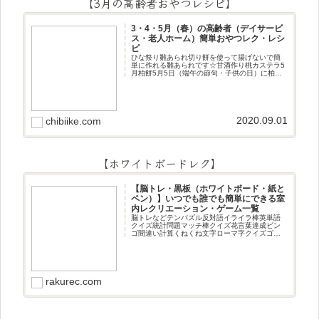
【3月の高齢者おやつレシピ】
3・4・5月（春）の高齢者（デイサービ
ス・老人ホーム）簡単おやつレク・レシ
ピ
ひな祭り雛あられ切り餅を使って揚げないで簡
単に作れる雛あられです☆甘酒作り桃カステラ5
月柏餅5月5日（端午の節句・子供の日）に柏餅
作りです☆ちまき5月5日（端午の節句・子供の
日）にちまき作りです☆ほうじ茶プリン抹茶パ
フェ抹茶ケーキ型がなくて
2020.09.01
chibiike.com
【ホワイトボードレク】
【脳トレ・黒板（ホワイトボード・紙と
ペン）】いつでも誰でも簡単にできる室
内レクリエーション・ゲーム一覧
脳トレなどテンパズル反対語イライラ棒英単語
クイズ統計問題マッチ棒クイズ花言葉達成ビン
ゴ間違い計算くねくね文字ローマ字クイズゴロ
合わせデジタル数字計算問題うっすら文字クイ
ズまきものクイズあるなしクイズひっくり返し
逆さま文字3文字しりとり3文字
rakurec.com