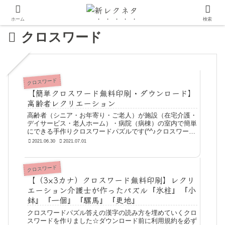
ホーム
検索
クロスワード
クロスワード
【簡単クロスワード無料印刷・ダウンロード】
高齢者レクリエーション
高齢者（シニア・お年寄り・ご老人）が施設（在宅介護・
デイサービス・老人ホーム）・病院（病棟）の室内で簡単
にできる手作りクロスワードパズルです(^^♪クロスワード
パズル3×3カナ答えの漢字の読み方を埋めていくクロスワ
2021.06.30
2021.07.01
ードを作りました☆
クロスワード
【（3×3カナ）クロスワード無料印刷】レクリ
エーション介護士が作ったパズル『氷柱』『小
鉢』『一個』『騾馬』『更地』
クロスワードパズル答えの漢字の読み方を埋めていくクロ
スワードを作りました☆ダウンロード前に利用規約を必ず