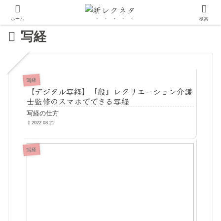
ホーム
検索
写経
写経
【デジタル写経】『般』レクリエーション介護
士監修のスマホでできる写経
写経の仕方
2022.03.21
写経