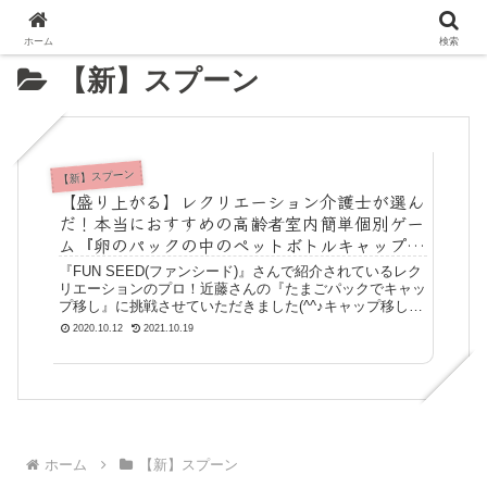
ホーム
検索
【新】スプーン
【新】スプーン
【盛り上がる】レクリエーション介護士が選ん
だ！本当におすすめの高齢者室内簡単個別ゲー
ム『卵のパックの中のペットボトルキャップを
スプーンですくって移動させるゲーム☆』
『FUN SEED(ファンシード)』さんで紹介されているレク
リエーションのプロ！近藤さんの『たまごパックでキャッ
プ移し』に挑戦させていただきました(^^♪キャップ移し遊
び方準備するもの ペットボトルキャップ2個をテープでく
2020.10.12
2021.10.19
っつけたもの 卵の
ホーム
【新】スプーン