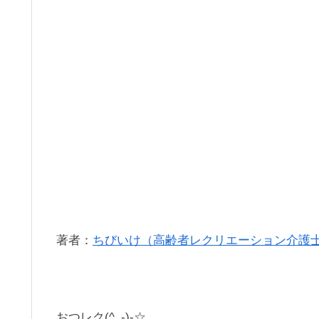
著者：
ちびいけ（高齢者レクリエーション介護
おつレク(^_-)-☆