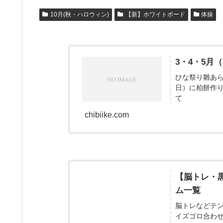
10月(秋・ハロウィン)
【新】ホワイトボード
体操
3・4・5
ひな祭り雛あ
日）に柏餅作
て
chibiike.com
【脳トレ・
ム一覧
脳トレなどテ
イズゴロ合わ