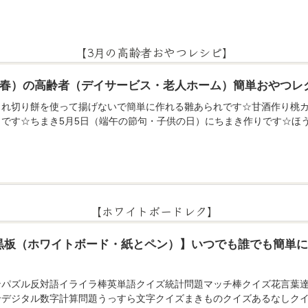
【3月の高齢者おやつレシピ】
月（春）の高齢者（デイサービス・老人ホーム）簡単おやつレ
られ切り餅を使って揚げないで簡単に作れる雛あられです☆甘酒作り桃カ
りです☆ちまき5月5日（端午の節句・子供の日）にちまき作りです☆ほ
【ホワイトボードレク】
黒板（ホワイトボード・紙とペン）】いつでも誰でも簡単
ンパズル反対語イライラ棒英単語クイズ統計問題マッチ棒クイズ花言葉
せデジタル数字計算問題うっすら文字クイズまきものクイズあるなしクイ