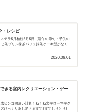
ク・レシピ
ステラ5月柏餅5月5日（端午の節句・子供の
うじ茶プリン抹茶パフェ抹茶ケーキ型がなく
2020.09.01
にできる室内レクリエーション・ゲー
達成ビンゴ間違い計算くねくね文字ローマ字ク
ズひっくり返し逆さま文字3文字しりとり3