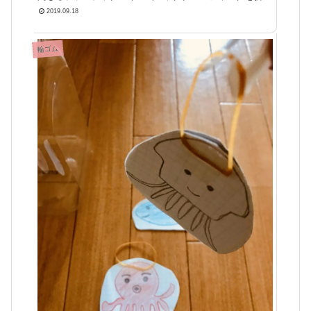
曲げて釣り針にして釣りゲームをやってみました(^^♪きっ
2019.09.18
かけ以前にちっさめのハ
輪ゴム