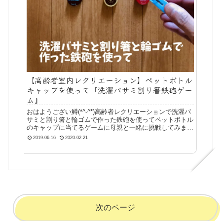
【高齢者室内レクリエーション】ペットボトル
キャップを使って『洗濯バサミ割り箸鉄砲ゲー
ム』
おはようござい鱒(*^-^*)高齢者レクリエーションで洗濯バ
サミと割り箸と輪ゴムで作った鉄砲を使ってペットボトル
のキャップに当てるゲームに母親と一緒に挑戦してみまし
た(^^♪洗濯バサミ割り箸鉄砲ゲーム作り方遊び方準備した
2019.06.16
2020.02.21
もの 洗濯バサミと割
次のページ