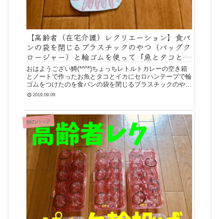
【高齢者（在宅介護）レクリエーション】食パ
ンの袋を閉じるプラスチックのやつ（バッグク
ロージャー）と輪ゴムを使って『魚とタコとイ
カの釣りゲーム』
おはようござい鱒(*^^*)ちょっちレトルトカレーの空き箱
とノートで作ったお魚とタコとイカにセロハンテープで輪
ゴムをつけたのを食パンの袋を閉じるプラスチックのやつ
（バッグクロージャー）を半分に折ったのを釣り針にして
2019.09.09
手先と手首と腕を使ってひっ
卵のパック