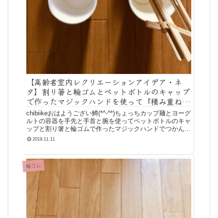
【高齢者室内レクリエーションアイデア・ネ
タ】割り箸と輪ゴムとペットボトルのキャップ
で作ったマジックハンドを使って『積み重ねゲ
ーム』
chibiikeおはようござい鱒(*^-^*)ちょっちカップ麺とヨーグ
ルトの容器を手先と手首と腕を使ってペットボトルのキャ
ップと割り箸と輪ゴムで作ったマジックハンドでつかんで
重ねていくゲームに挑戦してみました(^^♪【高齢者（在宅
2019.11.11
介護）レク
輪ゴム