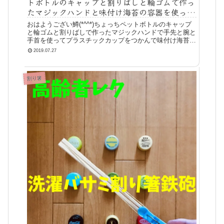
トボトルのキャップと割りばしと輪ゴムで作っ
たマジックハンドと味付け海苔の容器を使って
『プラスチックカップつかみゲーム』
おはようござい鱒(*^^*)ちょっちペットボトルのキャップ
と輪ゴムと割りばしで作ったマジックハンドで手先と腕と
手首を使ってプラスチックカップをつかんで味付け海苔の
容器の中にいれるゲームをやってみました(^^♪きっかけ以
2019.07.27
前に高齢者工作で作った
割り箸