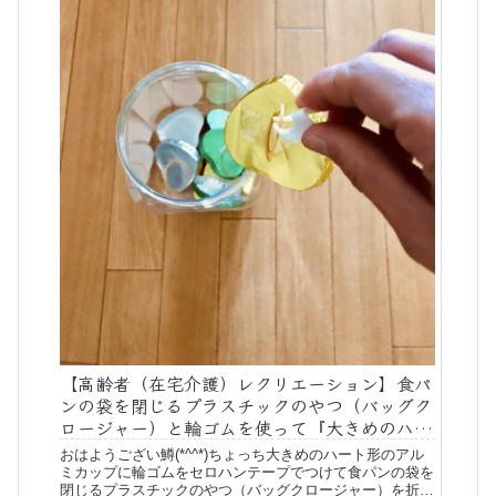
【高齢者（在宅介護）レクリエーション】食パ
ンの袋を閉じるプラスチックのやつ（バッグク
ロージャー）と輪ゴムを使って『大きめのハー
トアルミカップ釣りゲーム』
おはようござい鱒(*^^*)ちょっち大きめのハート形のアル
ミカップに輪ゴムをセロハンテープでつけて食パンの袋を
閉じるプラスチックのやつ（バッグクロージャー）を折り