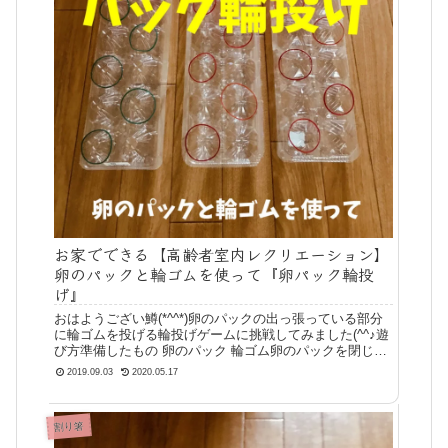
お家でできる【高齢者室内レクリエーション】
卵のパックと輪ゴムを使って『卵パック輪投
げ』
おはようござい鱒(*^^*)卵のパックの出っ張っている部分
に輪ゴムを投げる輪投げゲームに挑戦してみました(^^♪遊
び方準備したもの 卵のパック 輪ゴム卵のパックを閉じて
出っ張っている部分にはまるように手先と腕と手首を使っ
2019.09.03
2020.05.17
て輪ゴムを投げてみま
割り箸