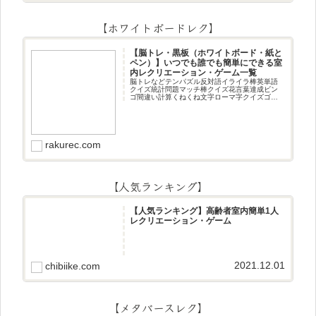
【ホワイトボードレク】
【脳トレ・黒板（ホワイトボード・紙と
ペン）】いつでも誰でも簡単にできる室
内レクリエーション・ゲーム一覧
脳トレなどテンパズル反対語イライラ棒英単語
クイズ統計問題マッチ棒クイズ花言葉達成ビン
ゴ間違い計算くねくね文字ローマ字クイズゴロ
合わせデジタル数字計算問題うっすら文字クイ
ズまきものクイズあるなしクイズひっくり返し
逆さま文字3文字しりとり3文字
rakurec.com
【人気ランキング】
【人気ランキング】高齢者室内簡単1人
レクリエーション・ゲーム
2021.12.01
chibiike.com
【メタバースレク】