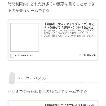
時間制限内にどれだけ多くの漢字を書くことができ
るのか競うゲームです☆
【高齢者（大人）アイスブレイク】紙と
ペンを使って『漢字いくつかけるかな』
おつかレクリエーション(*^^*)『みんなの💡アイ
スブレイク』さんで紹介されているユーチュー
ブの前川勇さんの『いくつかけるかな』です(^^♪
アイスブレイク時間制限内にどれだけ多くの漢
字を書くことができるのか競うゲームです☆準
備するもの 紙
2020.06.24
chibiike.com
ペーパーパズル
ハサミで切った紙を元の形に戻すゲームです☆
【高齢者向けアイスブレイク】紙とハサ