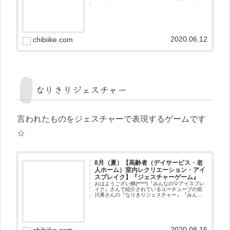
一つの動作をプラスしていきお互いに真似をし
続けてできなかった人が負けのゲームです☆
2020.06.12
chibiike.com
なりきりジェスチャー
言われたものをジェスチャーで表現するゲームです
☆
8月（夏）【高齢者（デイサービス・老
人ホーム）室内レクリエーション・アイ
スブレイク】『ジェスチャーゲーム』
おはようござい鱒(*^^*)『みんなの💡アイスブレ
イク』さんで紹介されているユーチューブの前
川勇さんの『なりきりジェスチャー』『みんな
のお助け💓NAVI』さんで紹介されているユーチ
ューブのphotostudio cocoaさんの『お題 夏
2020.08.16
chibiike.com