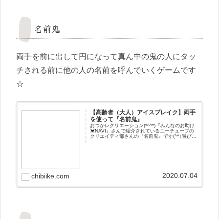
名前鬼
両手を前に出して円になって真ん中の鬼の人にタッ
チされる前に他の人の名前を呼んでいくゲームです
☆
【高齢者（大人）アイスブレイク】両手
を使って『名前鬼』
おつかレクリエーション(*^^*)『みんなのお助け
💓NAVI』さんで紹介されているユーチューブの
クリエイティ部さんの『名前鬼』です(^^♪遊び方
両手を前に出して円になって真ん中の鬼の人に
タッチされる前に他の人の名前を呼んでいくゲ
ームです☆
2020.07.04
chibiike.com