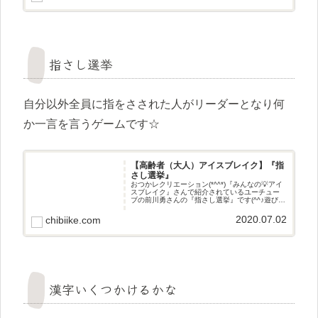
指さし選挙
自分以外全員に指をさされた人がリーダーとなり何
か一言を言うゲームです☆
【高齢者（大人）アイスブレイク】『指
さし選挙』
おつかレクリエーション(*^^*)『みんなの💡アイ
スブレイク』さんで紹介されているユーチュー
ブの前川勇さんの『指さし選挙』です(^^♪遊び方
自分以外全員に指をさされた人がリーダーとな
り何か一言を言うゲームです☆
2020.07.02
chibiike.com
漢字いくつかけるかな