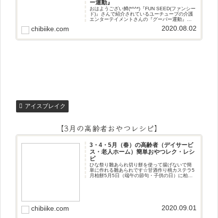
ー運動』
おはようござい鱒(*^^*)『FUN SEED(ファンシー
ド)』さんで紹介されているユーチューブの介護
エンターテイメントさんの『グーパー運動』
『みんなのお助け💓NAVI』さんで紹介されてい
2020.08.02
chibiike.com
るユーチューブのアイスブレイクのいろはさん
の『グーパ
アイスブレイク
【3月の高齢者おやつレシピ】
3・4・5月（春）の高齢者（デイサービ
ス・老人ホーム）簡単おやつレク・レシ
ピ
ひな祭り雛あられ切り餅を使って揚げないで簡
単に作れる雛あられです☆甘酒作り桃カステラ5
月柏餅5月5日（端午の節句・子供の日）に柏餅
作りです☆ちまき5月5日（端午の節句・子供の
日）にちまき作りです☆ほうじ茶プリン抹茶パ
フェ抹茶ケーキ型がなくて
2020.09.01
chibiike.com