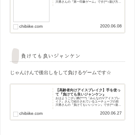
川勇さんの『第一印象ゲーム』です(^^♪遊び方写
真を見て第一印象を3つ紙に書き、どの人のこと
を書いたのか写真を見て当てるゲームです☆
2020.06.08
chibiike.com
負けても良いジャンケン
じゃんけんで後出しをして負けるゲームです☆
【高齢者向けアイスブレイク】手を使っ
て『負けても良いジャンケン』
おはようござい鱒(*^^*)『みんなの💡アイスブレ
イク』さんで紹介されているユーチューブの前
川勇さんの『負けてもいいジャン』です(^^♪遊び
方じゃんけんで後出しをして負けるゲームです
☆
2020.06.27
chibiike.com