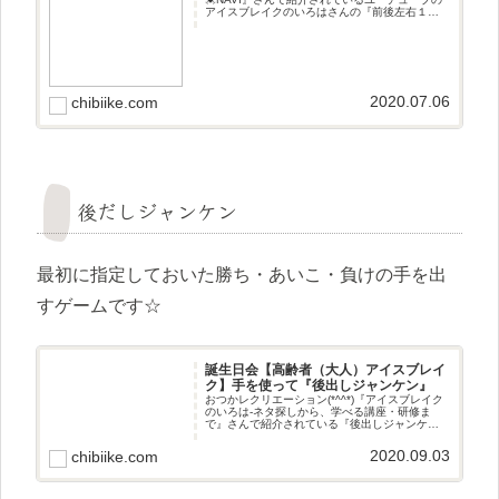
アイスブレイクのいろはさんの『前後左右１』
です(^^♪遊び方手をつないで円になって『前』
『後ろ』『右』『左』の言葉と動作を同じにす
るゲームです☆
2020.07.06
chibiike.com
後だしジャンケン
最初に指定しておいた勝ち・あいこ・負けの手を出
すゲームです☆
誕生日会【高齢者（大人）アイスブレイ
ク】手を使って『後出しジャンケン』
おつかレクリエーション(*^^*)『アイスブレイク
のいろは-ネタ探しから、学べる講座・研修ま
で』さんで紹介されている『後出しジャンケ
ン』『ヘルなびメディア』さんで紹介されてい
る誕生日会レクの『後だしじゃんけん』です(^^♪
2020.09.03
chibiike.com
遊び方じゃんけんで