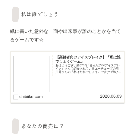
私は誰でしょう
紙に書いた意外な一面や出来事が誰のことかを当て
るゲームです☆
【高齢者向けアイスブレイク】『私は誰
でしょうゲーム』
おはようござい鱒(*^^*)『みんなの💡アイスブレ
イク』さんで紹介されているユーチューブの前
川勇さんの『私はだれでしょう』です(^^♪遊び方
紙に書いた意外な一面や出来事が誰のことかを
当てるゲームです☆
2020.06.09
chibiike.com
あなたの商売は？