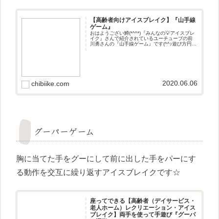
【高齢者向けアイスブレイク】『山手線
ゲーム』
おはようござい鱒(*^^*)『みんなの💡アイスブレ
イク』さんで紹介されているユーチューブの前
川勇さんの『山手線ゲーム』です(^^♪遊び方円に
なってお題に沿った答えを言っていくゲームで
す☆
2020.06.06
chibiike.com
グーパーゲーム
胸に当てた手をグーにして前に出した手をパーにす
る動作を交互に繰り返すアイスブレイクです☆
座ってできる【高齢者（デイサービス・
老人ホーム）レクリエーション・アイス
ブレイク】両手を使って手遊び『グーパ